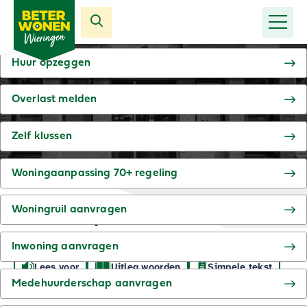
Reparatie aanmelden
Huur opzeggen
Overlast melden
CONTACT
Home
»
Contact
Zelf klussen
Woningaanpassing 70+ regeling
SPECIFIEKE VRAAG?
Woningruil aanvragen
Direct naar het juiste formulier:
Inwoning aanvragen
Lees voor
Uitleg woorden
Simpele tekst
Medehuurderschap aanvragen