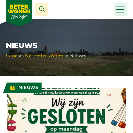
NIEUWS
Home
»
Over Beter Wonen
»
Nieuws
NIEUWS