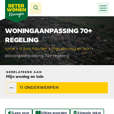
WONINGAANPASSING 70+
REGELING
Home
»
Ik ben huurder
»
Mijn woning en tuin
»
Woningaanpassing 70+ regeling
GERELATEERD AAN
Mijn woning en tuin
11 ONDERWERPEN
Lees voor
Uitleg woorden
Simpele tekst