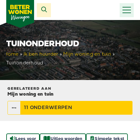
TUINONDERHOUD
Home
»
Ik ben huurder
»
Mijn woning en tuin
»
Tuinonderhoud
GERELATEERD AAN
Mijn woning en tuin
11 ONDERWERPEN
Lees voor
Uitleg woorden
Simpele tekst