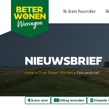
Ik ben huurder
I
NIEUWSBRIEF
Home
»
Over Beter Wonen
»
Nieuwsbrief
Lees voor
Uitleg woorden
Simpele 