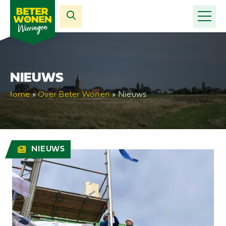
NIEUWS
Home
»
Over Beter Wonen
»
Nieuws
NIEUWS